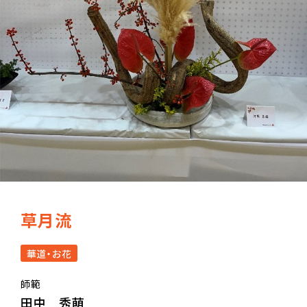
草月流
華道・お花
師範
田中 秀萌