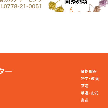
資格取得
語学・教養
茶道
華道・お花
書道