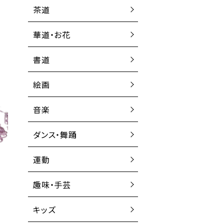
茶道
華道・お花
書道
絵画
音楽
ダンス・舞踊
運動
趣味・手芸
キッズ