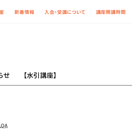
室
新着情報
入会・受講について
講座開講時間
らせ 【水引講座】
hLQA